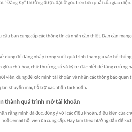
nút “Đăng Ký” thường được đặt ở góc trên bên phải của giao diện. 
 cầu bạn cung cấp các thông tin cá nhân cần thiết. Bạn cần mang 
sử dụng để đăng nhập trong suốt quá trình tham gia vào hệ thống
giữa chữ hoa, chữ thường, số và ký tự đặc biệt để tăng cường b
 hội viên, dùng để xác minh tài khoản và nhận các thông báo quan t
g tin khuyến mãi, hỗ trợ xác nhận tài khoản.
n thành quá trình mở tài khoản
nhận rằng mình đã đọc, đồng ý với các điều khoản, điều kiện của c
 hoặc email hội viên đã cung cấp. Hãy làm theo hướng dẫn để kích