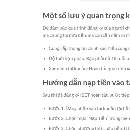
Một số lưu ý quan trọng k
Để đảm bảo quá trình đăng ký của người chơi
mà chúng tôi đưa đến, mà còn cần nắm rõ m
Cung cấp thông tin chính xác: Nếu cung c
Độ tuổi hợp pháp: Bạn phải đủ 18 tuổi tr
Xác minh tài khoản: Hoàn tất quá trình x
Hướng dẫn nạp tiền vào t
Sau khi đã đăng ký IBET hoàn tất, bước tiếp 
Bước 1: Đăng nhập vào tài khoản tại hệ 
Bước 2: Chọn mục “Nạp Tiền” trong menu 
Bước 3: Chọn phương thức nạp tiền. Lựa