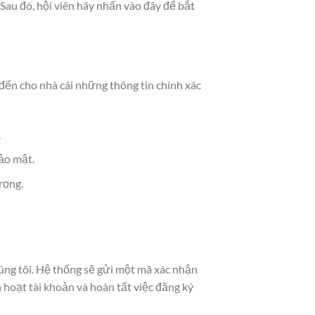
Sau đó, hội viên hãy nhấn vào đây để bắt
đến cho nhà cái những thông tin chính xác
.
ảo mật.
rọng.
húng tôi. Hệ thống sẽ gửi một mã xác nhận
 hoạt tài khoản và hoàn tất việc đăng ký