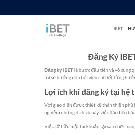
Bỏ
qua
nội
dung
IBET
HƯ
Đăng Ký IBE
Đăng ký IBET
là bước đầu tiên và vô cùng q
tôi sẽ hướng dẫn hội viên chi tiết từng bướ
Lợi ích khi đăng ký tại h
Với giao diện được thiết kế thân thiện phù
nghiệm những dịch vụ này, việc đầu tiên bạn
Việc sở hữu một tài khoản tại sân chơi man