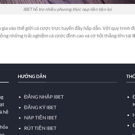
IBET hỗ trợ nhiều phương thức nạp tiền tiện lợi
 gia vào thế giới cá cược trực tuyến đầy hấp dẫn. Với quy trình 
ưởng những trải nghiệm cá cược đỉnh cao và cơ hội thắng lớn tại
I
HƯỚNG DẪN
THÔ
ng
ĐĂNG NHẬP IBET
Đ
ạt
K
ĐĂNG KÝ IBET
à hệ
NẠP TIỀN IBET
thỏa
RÚT TIỀN IBET
ino