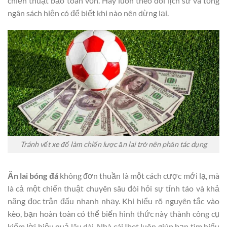
chiến thuật bảo toàn vốn. Hãy luôn theo dõi lịch sử và tổng
ngân sách hiện có để biết khi nào nên dừng lại.
Tránh vết xe đổ làm chiến lược ăn lai trở nên phản tác dụng
Ăn lai bóng đá
không đơn thuần là một cách cược mới lạ, mà
là cả một chiến thuật chuyên sâu đòi hỏi sự tỉnh táo và khả
năng đọc trận đấu nhanh nhạy. Khi hiểu rõ nguyên tắc vào
kèo, bạn hoàn toàn có thể biến hình thức này thành công cụ
kiếm lời hiệu quả lâu dài. Nhà cái Ibet luôn giúp bạn tìm hiểu