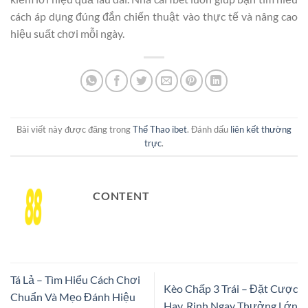
cách áp dụng đúng đắn chiến thuật vào thực tế và nâng cao
hiệu suất chơi mỗi ngày.
Bài viết này được đăng trong
Thể Thao ibet
. Đánh dấu
liên kết thường
trực
.
CONTENT
Tá Lả – Tìm Hiểu Cách Chơi
Kèo Chấp 3 Trái – Đặt Cược
Chuẩn Và Mẹo Đánh Hiệu
Hay, Rinh Ngay Thưởng Lớn