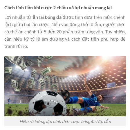
Cách tính tiền khi cược 2 chiều và lợi nhuận mang lại
Lợi nhuận từ
ăn lai bóng đá
được tính dựa trên mức chênh
lệch giữa hai lần cược. Nếu vào đúng thời điểm, người chơi
có thể ăn chênh từ 5 đến 20 phần trăm tổng vốn. Tuy nhiên,
cần hiểu kỹ tỷ lệ âm dương và cách đặt tiền phù hợp để
tránh rủi ro.
Hiểu rõ tường tận hình thức cược bóng đá hấp dẫn