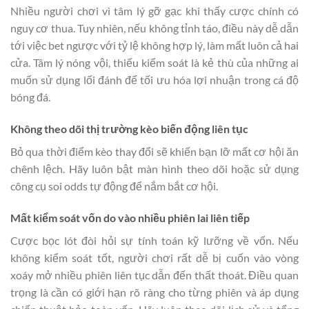
Nhiều người chơi vì tâm lý gỡ gạc khi thấy cược chính có
nguy cơ thua. Tuy nhiên, nếu không tỉnh táo, điều này dễ dẫn
tới việc bet ngược với tỷ lệ không hợp lý, làm mất luôn cả hai
cửa. Tâm lý nóng vội, thiếu kiểm soát là kẻ thù của những ai
muốn sử dụng lối đánh để tối ưu hóa lợi nhuận trong cá độ
bóng đá.
Không theo dõi thị trường kèo biến động liên tục
Bỏ qua thời điểm kèo thay đổi sẽ khiến bạn lỡ mất cơ hội ăn
chênh lệch. Hãy luôn bật màn hình theo dõi hoặc sử dụng
công cụ soi odds tự động để nắm bắt cơ hội.
Mất kiểm soát vốn do vào nhiều phiên lai liên tiếp
Cược bọc lót đòi hỏi sự tính toán kỹ lưỡng về vốn. Nếu
không kiểm soát tốt, người chơi rất dễ bị cuốn vào vòng
xoáy mở nhiều phiên liên tục dẫn đến thất thoát. Điều quan
trọng là cần có giới hạn rõ ràng cho từng phiên và áp dụng