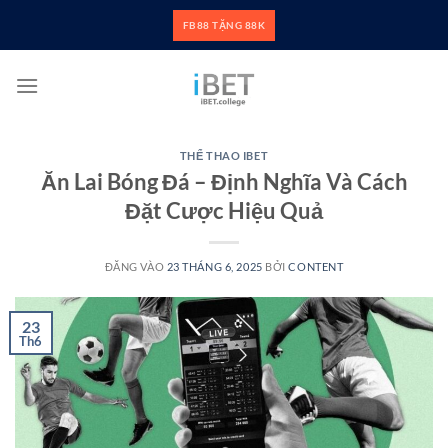
Bỏ
FB88 TẶNG 88K
qua
nội
dung
THỂ THAO IBET
Ăn Lai Bóng Đá – Định Nghĩa Và Cách
Đặt Cược Hiệu Quả
ĐĂNG VÀO
23 THÁNG 6, 2025
BỞI
CONTENT
23
Th6