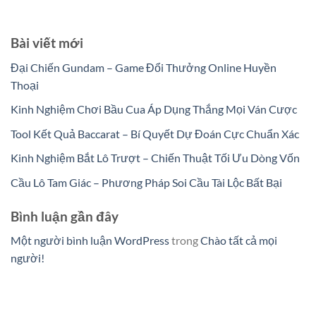
Bài viết mới
Đại Chiến Gundam – Game Đổi Thưởng Online Huyền
Thoại
Kinh Nghiệm Chơi Bầu Cua Áp Dụng Thắng Mọi Ván Cược
Tool Kết Quả Baccarat – Bí Quyết Dự Đoán Cực Chuẩn Xác
Kinh Nghiệm Bắt Lô Trượt – Chiến Thuật Tối Ưu Dòng Vốn
Cầu Lô Tam Giác – Phương Pháp Soi Cầu Tài Lộc Bất Bại
Bình luận gần đây
Một người bình luận WordPress
trong
Chào tất cả mọi
người!