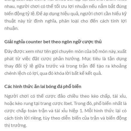
nhau, người chơi có thể tối ưu lợi nhuận nếu nắm bắt đúng
biến động tỷ lệ. Để áp dụng hiệu quả, người chơi cần hiểu kỹ
thuật này từ định nghĩa, phân loại cho đến cách tính lợi
nhuận.
Giải nghĩa counter bet theo ngôn ngữ cược thủ
Đây được xem như tên gọi chuyên môn của bộ môn này, xuất
phát từ việc đặt cược phản hướng. Mục tiêu là tận dụng
thay đổi tỷ lệ giữa trước và trong trận để tạo ra khoảng
chênh lệch có lợi, qua đó khóa lời bất kể kết quả.
Các hình thức ăn lai bóng đá phổ biến
Người chơi có thể cược đảo chiều theo kèo chấp, tài xỉu,
hoặc kèo rung tại trang cược Ibet. Trong đó, phổ biến nhất là
cược chấp toàn trận và tài xỉu hiệp 1. Mỗi hình thức lại có
cách tính lời riêng, tùy theo diễn biến của trận và biến động
thị trường.