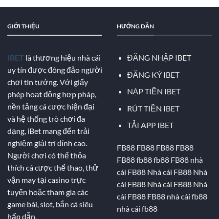
GIỚI THIỆU
HƯỚNG DẪN
IBET
là thương hiệu nhà cái
ĐĂNG NHẬP IBET
uy tín được đông đảo người
ĐĂNG KÝ IBET
chơi tin tưởng. Với giấy
NẠP TIỀN IBET
phép hoạt động hợp pháp,
nền tảng cá cược hiện đại
RÚT TIỀN IBET
và hệ thống trò chơi đa
TẢI APP IBET
dạng, iBet mang đến trải
nghiệm giải trí đỉnh cao.
FB88
FB88
FB88
FB88
Người chơi có thể thỏa
FB88
fb88
fb88
FB88
nhà
thích cá cược thể thao, thử
cái FB88
Nhà cái FB88
Nhà
vận may tại casino trực
cái FB88
Nhà cái FB88
Nhà
tuyến hoặc tham gia các
cái FB88
FB88
nhà cái fb88
game bài, slot, bắn cá siêu
nhà cái fb88
hấp dẫn.