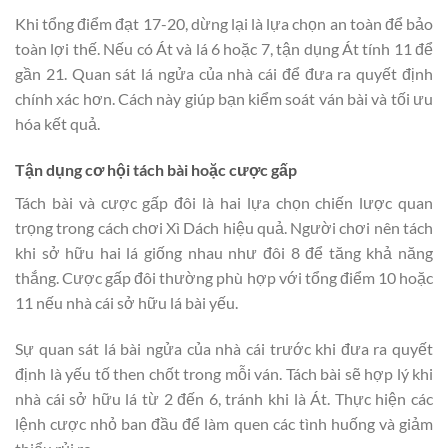
Khi tổng điểm đạt 17-20, dừng lại là lựa chọn an toàn để bảo
toàn lợi thế. Nếu có Át và lá 6 hoặc 7, tận dụng Át tính 11 để
gần 21. Quan sát lá ngửa của nhà cái để đưa ra quyết định
chính xác hơn. Cách này giúp bạn kiểm soát ván bài và tối ưu
hóa kết quả.
Tận dụng cơ hội tách bài hoặc cược gấp
Tách bài và cược gấp đôi là hai lựa chọn chiến lược quan
trọng trong cách chơi Xì Dách hiệu quả. Người chơi nên tách
khi sở hữu hai lá giống nhau như đôi 8 để tăng khả năng
thắng. Cược gấp đôi thường phù hợp với tổng điểm 10 hoặc
11 nếu nhà cái sở hữu lá bài yếu.
Sự quan sát lá bài ngửa của nhà cái trước khi đưa ra quyết
định là yếu tố then chốt trong mỗi ván. Tách bài sẽ hợp lý khi
nhà cái sở hữu lá từ 2 đến 6, tránh khi là Át. Thực hiện các
lệnh cược nhỏ ban đầu để làm quen các tình huống và giảm