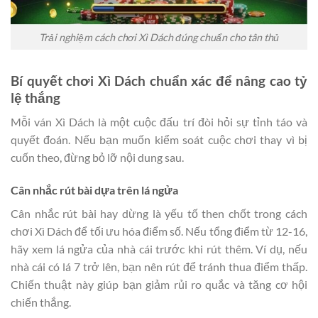
Trải nghiệm cách chơi Xì Dách đúng chuẩn cho tân thủ
Bí quyết chơi Xì Dách chuẩn xác để nâng cao tỷ
lệ thắng
Mỗi ván Xì Dách là một cuộc đấu trí đòi hỏi sự tỉnh táo và
quyết đoán. Nếu bạn muốn kiểm soát cuộc chơi thay vì bị
cuốn theo, đừng bỏ lỡ nội dung sau.
Cân nhắc rút bài dựa trên lá ngửa
Cân nhắc rút bài hay dừng là yếu tố then chốt trong cách
chơi Xì Dách để tối ưu hóa điểm số. Nếu tổng điểm từ 12-16,
hãy xem lá ngửa của nhà cái trước khi rút thêm. Ví dụ, nếu
nhà cái có lá 7 trở lên, bạn nên rút để tránh thua điểm thấp.
Chiến thuật này giúp bạn giảm rủi ro quắc và tăng cơ hội
chiến thắng.