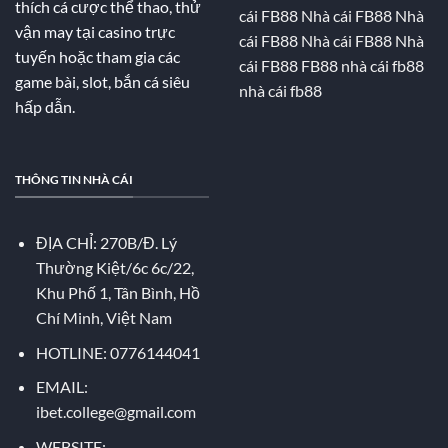
thích cá cược thể thao, thử
cái FB88
Nhà cái FB88
Nhà
vận may tại casino trực
cái FB88
Nhà cái FB88
Nhà
tuyến hoặc tham gia các
cái FB88
FB88
nhà cái fb88
game bài, slot, bắn cá siêu
nhà cái fb88
hấp dẫn.
THÔNG TIN NHÀ CÁI
ĐỊA CHỈ:
270B/Đ. Lý
Thường Kiệt/6c 6c/22,
Khu Phố 1, Tân Bình, Hồ
Chí Minh, Việt Nam
HOTLINE:
0776144041
EMAIL:
ibet.college@gmail.com
WEBSITE: