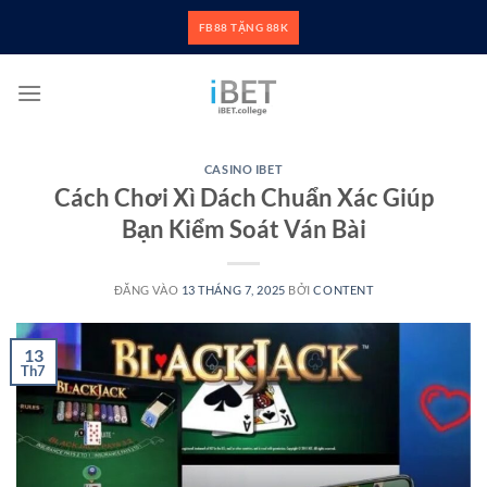
Bỏ
FB88 TẶNG 88K
qua
nội
dung
CASINO IBET
Cách Chơi Xì Dách Chuẩn Xác Giúp
Bạn Kiểm Soát Ván Bài
ĐĂNG VÀO
13 THÁNG 7, 2025
BỞI
CONTENT
13
Th7