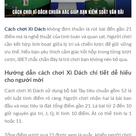
Cách chơi Xì Dách
không đơn thuần là rút bài đến gần 21
điểm mà là nghệ thuật của tính toán và quan sát. Người chơi
cần kết hợp linh hoạt giữa lý trí và chiến lược để giữ vững
ưu thế. Nếu bạn yêu thích cảm giác hồi hộp trong từng lượt
cược, IBET chắc chắn đây là trò chơi bạn không nên bỏ qua.
Hướng dẫn cách chơi Xì Dách chi tiết dễ hiểu
cho người mới
Cách chơi Xì Dách sử dụng bộ bài Tây tiêu chuẩn gồm 52 lá
với luật tính điểm rõ ràng. Người chơi nhận hai lá bài ban
đầu và mục tiêu là đạt tổng điểm gần 21. Lá bài từ 2 đến 10
giữ nguyên giá trị, J, Q, K tính 10 điểm, Át có thể tính là 1
hoặc 11.
Tổng điểm vượt quá 21 được xem là quắc, khiến người chơi