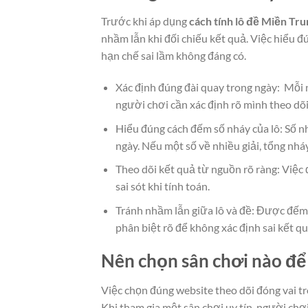
Trước khi áp dụng
cách tính lô đề Miền Tru
nhầm lẫn khi đối chiếu kết quả. Việc hiểu đú
hạn chế sai lầm không đáng có.
Xác định đúng đài quay trong ngày: Mỗi 
người chơi cần xác định rõ mình theo dõi
Hiểu đúng cách đếm số nháy của lô: Số nh
ngày. Nếu một số về nhiều giải, tổng nhá
Theo dõi kết quả từ nguồn rõ ràng: Việc đ
sai sót khi tính toán.
Tránh nhầm lẫn giữa lô và đề: Được đếm t
phân biệt rõ để không xác định sai kết qu
Nên chọn sân chơi nào để 
Việc chọn đúng website theo dõi đóng vai tr
Khi tham gia một sân chơi uy tín, người chơi