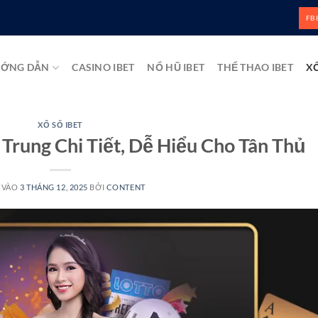
FB
ỚNG DẪN
CASINO IBET
NỔ HŨ IBET
THỂ THAO IBET
XÔ
XỔ SỐ IBET
Trung Chi Tiết, Dễ Hiểu Cho Tân Thủ
 VÀO
3 THÁNG 12, 2025
BỞI
CONTENT