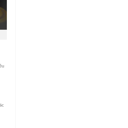
đều
ác