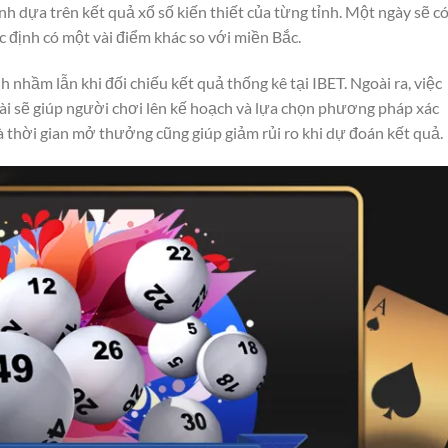
nh dựa trên kết quả xổ số kiến thiết của từng tỉnh. Một ngày sẽ c
c định có một vài điểm khác so với miền Bắc.
 nhầm lẫn khi đối chiếu kết quả thống kê tại IBET. Ngoài ra, việc
đài sẽ giúp người chơi lên kế hoạch và lựa chọn phương pháp xác
 thời gian mở thưởng cũng giúp giảm rủi ro khi dự đoán kết quả.