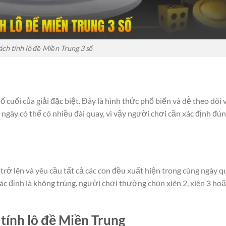
ch tính lô đề Miền Trung 3 số
cuối của giải đặc biệt. Đây là hình thức phổ biến và dễ theo dõi 
 ngày có thể có nhiều đài quay, vì vậy người chơi cần xác định đú
 trở lên và yêu cầu tất cả các con đều xuất hiện trong cùng ngày q
c định là không trúng. người chơi thường chọn xiên 2, xiên 3 hoặ
tính lô đề Miền Trung