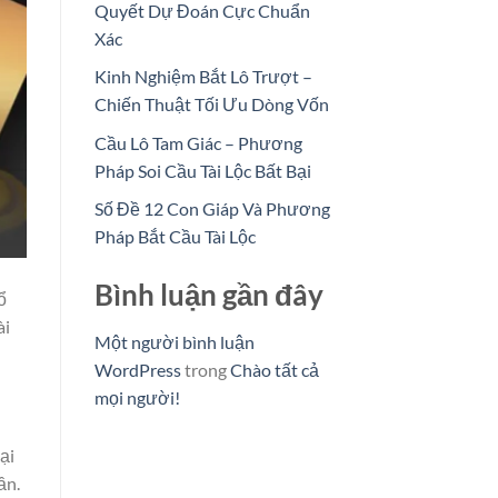
Quyết Dự Đoán Cực Chuẩn
Xác
Kinh Nghiệm Bắt Lô Trượt –
Chiến Thuật Tối Ưu Dòng Vốn
Cầu Lô Tam Giác – Phương
Pháp Soi Cầu Tài Lộc Bất Bại
Số Đề 12 Con Giáp Và Phương
Pháp Bắt Cầu Tài Lộc
Bình luận gần đây
ổ
ài
Một người bình luận
WordPress
trong
Chào tất cả
mọi người!
ại
ần.