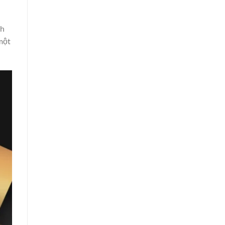
nh
một