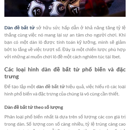
Dàn đề bất tử
sở hữu sức hấp dẫn ở khả năng tăng tỷ lệ
thắng cùng việc nó mang lại sự an tâm cho người chơi. Khi
bạn có một dàn lô được tính toán kỹ lưỡng, mình sẽ giảm
bớt lo lắng về việc trượt số. Đây là một chiến lược phù hợp
với những ai muốn chơi lô đề một cách nghiêm túc tại Ibet.
Các loại hình dàn đề bất tử phổ biến và đặc
trưng
Để tạo lập một
dàn đề bất tử
hiệu quả, việc hiểu rõ các loại
hình phổ biến và đặc trưng của chúng là vô cùng cần thiết.
Dàn đề bất tử theo số lượng
Phân loại phổ biến nhất là dựa trên số lượng các con giá trị
trong dàn. Số lượng con số càng nhiều, tỷ lệ trúng càng cao