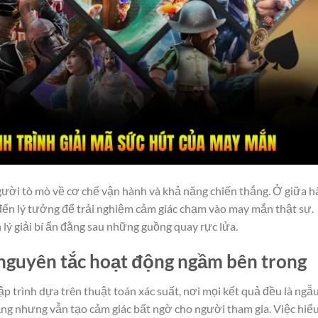
người tò mò về cơ chế vận hành và khả năng chiến thắng. Ở giữa 
ến lý tưởng để trải nghiệm cảm giác chạm vào may mắn thật sự.
lý giải bí ẩn đằng sau những guồng quay rực lửa.
 nguyên tắc hoạt động ngầm bên trong
p trình dựa trên thuật toán xác suất, nơi mọi kết quả đều là ngẫ
bằng nhưng vẫn tạo cảm giác bất ngờ cho người tham gia. Việc hiểu