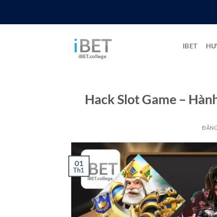
Bỏ
qua
nội
dung
IBET
HƯ
Hack Slot Game – Hàn
ĐĂN
01
Th1