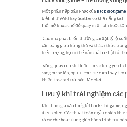
Hack slot game – Hệ thống vòng q
Một phần hấp dẫn khác của
hack slot game
biệt như Wild hay Scatter có khả năng kích
thể mở khóa chế độ quay miễn phí hoặc tă
Các nhà phát triển thường cài đặt tỷ lệ xuấ
cân bằng giữa hứng thú và thách thức trong
biểu tượng, họ có thể nắm bắt cơ hội tốt hơ
Vòng quay của slot luôn chứa đựng yếu tố b
sáng bừng lên, người chơi sẽ cảm thấy tim đ
khiến trò chơi trở nên đặc biệt.
Lưu ý khi trải nghiệm các
Khi tham gia vào thế giới
hack slot game
, n
điều khiển. Các thuật toán ngẫu nhiên khiến
rõ cơ chế hoạt động giúp hành trình trở nên