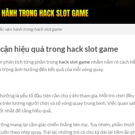
ắc vận hành trong hack slot game
ận hiệu quả trong hack slot game
ần phân tích từng phần trong
hack slot game
nhằm nắm rõ cách h
n trọng ảnh hưởng đến kết quả của mỗi vòng quay.
 thưởng là yếu tố đầu tiên cần chú ý khi tham gia. Mỗi trò chơi đều
a trên lượng người chơi và số vòng quay trung bình. Việc quan sá
ốt nhất để tăng hiệu quả.
ường mang lại cảm giác chiến thắng liên tục. Tuy nhiên, phần thư
cuốn theo nhịp quay. Trái lại, những trò có chu kỳ dài lại tiềm ẩn 