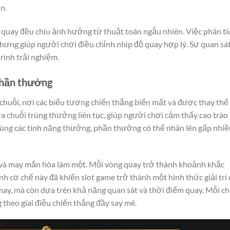
n.
 quay đều chịu ảnh hưởng từ thuật toán ngẫu nhiên. Việc phân tí
nhưng giúp người chơi điều chỉnh nhịp độ quay hợp lý. Sự quan sá
rình trải nghiệm.
phần thưởng
chuỗi, nơi các biểu tượng chiến thắng biến mất và được thay thế
a chuỗi trúng thưởng liên tục, giúp người chơi cảm thấy cao trào
ùng các tính năng thưởng, phần thưởng có thể nhân lên gấp nhiề
c và may mắn hòa làm một. Mỗi vòng quay trở thành khoảnh khắc
 cơ chế này đã khiến slot game trở thành một hình thức giải trí 
may, mà còn dựa trên khả năng quan sát và thời điểm quay. Mỗi ch
theo giai điệu chiến thắng đầy say mê.