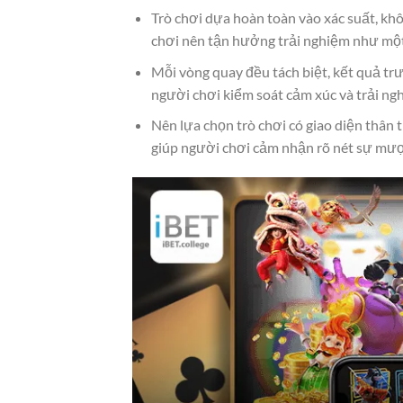
Trò chơi dựa hoàn toàn vào xác suất, khô
chơi nên tận hưởng trải nghiệm như một h
Mỗi vòng quay đều tách biệt, kết quả tr
người chơi kiểm soát cảm xúc và trải ng
Nên lựa chọn trò chơi có giao diện thân 
giúp người chơi cảm nhận rõ nét sự mượ