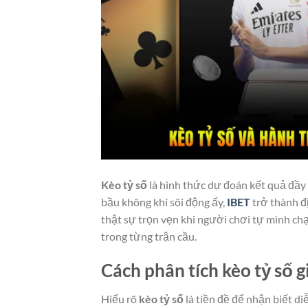
Kèo tỷ số
là hình thức dự đoán kết quả đầy 
bầu không khí sôi động ấy,
IBET
trở thành đ
thật sự trọn vẹn khi người chơi tự mình c
trong từng trận cầu.
Cách phân tích kèo tỷ số 
Hiểu rõ
kèo tỷ số
là tiền đề để nhận biết di