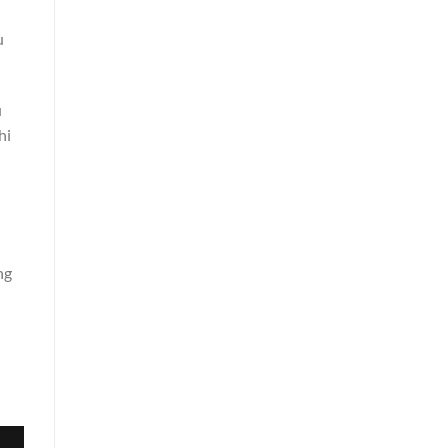
u
u
hi
ng