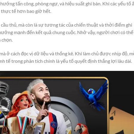
hướng tấn công, phòng ngự, và hiệu suất ghi bàn. Khi các yếu tố 
 thực tế hơn bao giờ hết.
 cầu thủ, mà còn là sự tương tác của chiến thuật và thời điểm ghi
 hưởng mạnh đến kết quả chung cuộc. Nhờ vậy, người chơi có thể
 chọn.
à ở cách đọc vị dữ liệu và thống kê. Khi làm chủ được nhịp độ, m
h tế trong phân tích chính là yếu tố quyết định thắng lợi lâu dài.