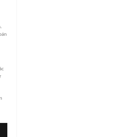
.
toán
ác
ự
ận