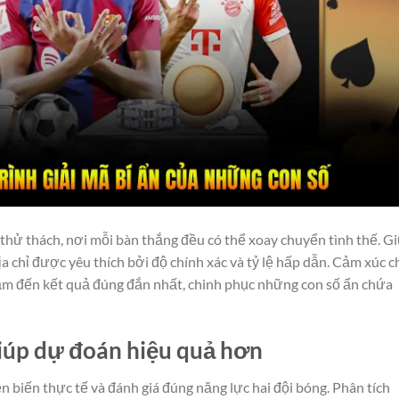
thử thách, nơi mỗi bàn thắng đều có thể xoay chuyển tình thế. G
ịa chỉ được yêu thích bởi độ chính xác và tỷ lệ hấp dẫn. Cảm xúc c
hạm đến kết quả đúng đắn nhất, chinh phục những con số ẩn chứa
giúp dự đoán hiệu quả hơn
ễn biến thực tế và đánh giá đúng năng lực hai đội bóng. Phân tích