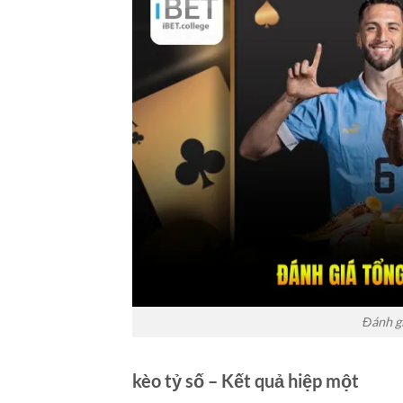
Đánh gi
kèo tỷ số – Kết quả hiệp một