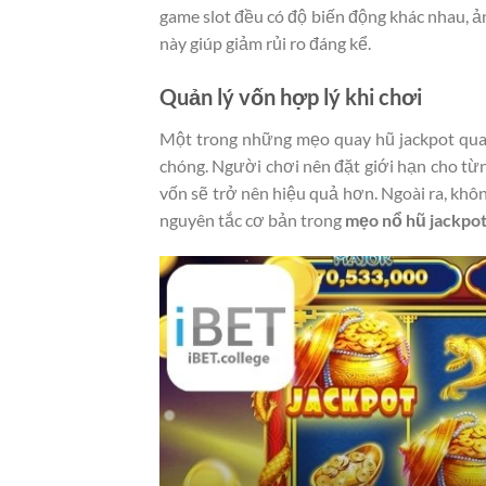
game slot đều có độ biến động khác nhau, ả
này giúp giảm rủi ro đáng kể.
Quản lý vốn hợp lý khi chơi
Một trong những mẹo quay hũ jackpot quan 
chóng. Người chơi nên đặt giới hạn cho từn
vốn sẽ trở nên hiệu quả hơn. Ngoài ra, không
nguyên tắc cơ bản trong
mẹo nổ hũ jackpo