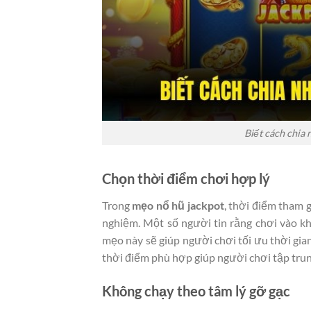
Biết cách chia 
Chọn thời điểm chơi hợp lý
Trong
mẹo nổ hũ jackpot
, thời điểm tham 
nghiệm. Một số người tin rằng chơi vào kh
mẹo này sẽ giúp người chơi tối ưu thời gia
thời điểm phù hợp giúp người chơi tập tru
Không chạy theo tâm lý gỡ gạc