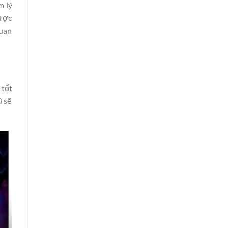
m lý
được
quan
 tốt
ũ sẽ