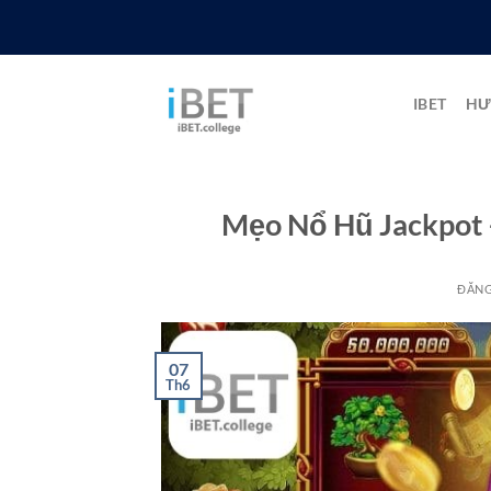
Bỏ
qua
nội
dung
IBET
HƯ
Mẹo Nổ Hũ Jackpot 
ĐĂN
07
Th6