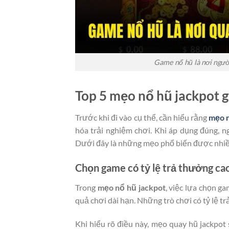
Game nổ hũ là nơi ngườ
Top 5 mẹo nổ hũ jackpot g
Trước khi đi vào cụ thể, cần hiểu rằng
mẹo n
hóa trải nghiệm chơi. Khi áp dụng đúng, n
Dưới đây là những mẹo phổ biến được nhiều
Chọn game có tỷ lệ trả thưởng ca
Trong
mẹo nổ hũ jackpot
, việc lựa chọn g
quả chơi dài hạn. Những trò chơi có tỷ lệ 
Khi hiểu rõ điều này, mẹo quay hũ jackpot