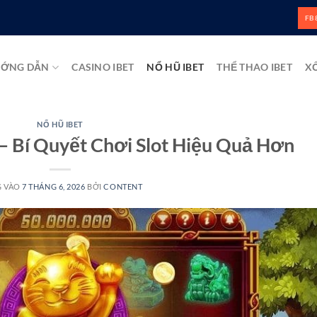
FB
ỚNG DẪN
CASINO IBET
NỔ HŨ IBET
THỂ THAO IBET
XÔ
NỔ HŨ IBET
– Bí Quyết Chơi Slot Hiệu Quả Hơn
G VÀO
7 THÁNG 6, 2026
BỞI
CONTENT