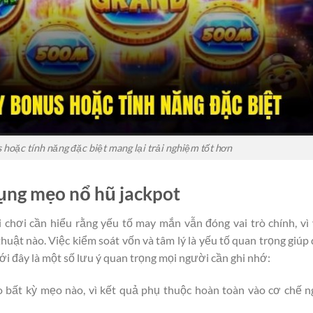
hoặc tính năng đặc biệt mang lại trải nghiệm tốt hơn
dụng mẹo nổ hũ jackpot
i chơi cần hiểu rằng yếu tố may mắn vẫn đóng vai trò chính, vì
huật nào. Việc kiểm soát vốn và tâm lý là yếu tố quan trọng giúp
ưới đây là một số lưu ý quan trọng mọi người cần ghi nhớ:
 bất kỳ mẹo nào, vì kết quả phụ thuộc hoàn toàn vào cơ chế 