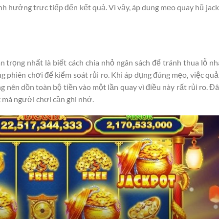
nh hưởng trực tiếp đến kết quả. Vì vậy, áp dụng mẹo quay hũ jac
trọng nhất là biết cách chia nhỏ ngân sách để tránh thua lỗ n
g phiên chơi để kiểm soát rủi ro. Khi áp dụng đúng mẹo, việc quả
 nên dồn toàn bộ tiền vào một lần quay vì điều này rất rủi ro. Đâ
t
mà người chơi cần ghi nhớ.