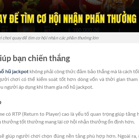
i chơi quay để tìm cơ hội nhận các phần thưởng lớn
iúp bạn chiến thắng
ổ hũ jackpot
không phải công thức đảm bảo thắng mà là cách tố
gười chơi có thể kiểm soát tốt hơn dòng vốn và thời gian tham 
 người áp dụng khi tham gia nổ hũ jackpot.
o
ame có RTP (Return to Player) cao là yếu tố quan trọng giúp tăng 
trả thưởng tốt thường mang lại cơ hội nhận thưởng ổn định hơn.
 sẽ giúp người chơi chọn đúng nền tảng phù hợp hơn. Ngoài ra,