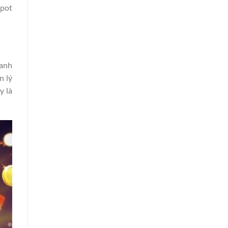
kpot
hanh
n lý
y là