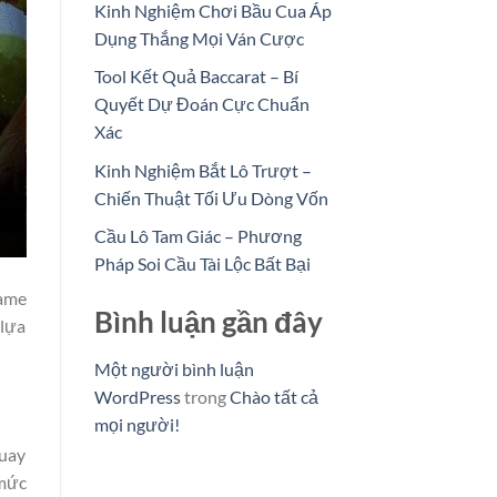
Kinh Nghiệm Chơi Bầu Cua Áp
Dụng Thắng Mọi Ván Cược
Tool Kết Quả Baccarat – Bí
Quyết Dự Đoán Cực Chuẩn
Xác
Kinh Nghiệm Bắt Lô Trượt –
Chiến Thuật Tối Ưu Dòng Vốn
Cầu Lô Tam Giác – Phương
Pháp Soi Cầu Tài Lộc Bất Bại
game
Bình luận gần đây
 lựa
Một người bình luận
WordPress
trong
Chào tất cả
mọi người!
quay
 mức