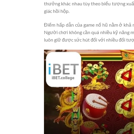
thưởng khác nhau tùy theo biểu tượng xuất
giác hồi hộp.
Điểm hấp dẫn của game nổ hũ nằm ở khả nă
Người chơi không cần quá nhiều kỹ năng m
luôn giữ được sức hút đối với nhiều đối tư