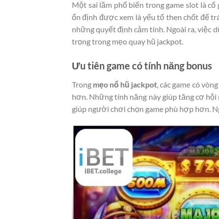
Một sai lầm phổ biến trong game slot là cố 
ổn định được xem là yếu tố then chốt để t
những quyết định cảm tính. Ngoài ra, việc 
trọng trong mẹo quay hũ jackpot.
Ưu tiên game có tính năng bonus
Trong
mẹo nổ hũ jackpot
, các game có vòng
hơn. Những tính năng này giúp tăng cơ hội 
giúp người chơi chọn game phù hợp hơn. Ngo