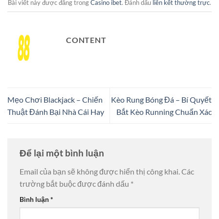
Bài viết này được đăng trong
Casino ibet
. Đánh dấu
liên kết thường trực
.
CONTENT
Mẹo Chơi Blackjack – Chiến
Kèo Rung Bóng Đá – Bí Quyết
Thuật Đánh Bại Nhà Cái Hay
Bắt Kèo Running Chuẩn Xác
Để lại một bình luận
Email của bạn sẽ không được hiển thị công khai.
Các
trường bắt buộc được đánh dấu
*
Bình luận
*