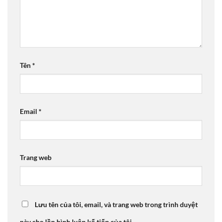
Tên
*
Email
*
Trang web
Lưu tên của tôi, email, và trang web trong trình duyệt
này cho lần bình luận kế tiếp của tôi.