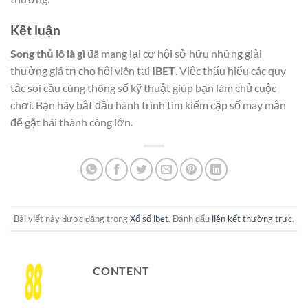
Kết luận
Song thủ lô là gì
đã mang lại cơ hội sở hữu những giải
thưởng giá trị cho hội viên tại
IBET
. Việc thấu hiểu các quy
tắc soi cầu cùng thông số kỹ thuật giúp bạn làm chủ cuộc
chơi. Bạn hãy bắt đầu hành trình tìm kiếm cặp số may mắn
để gặt hái thành công lớn.
Bài viết này được đăng trong
Xổ số ibet
. Đánh dấu
liên kết thường trực
.
CONTENT