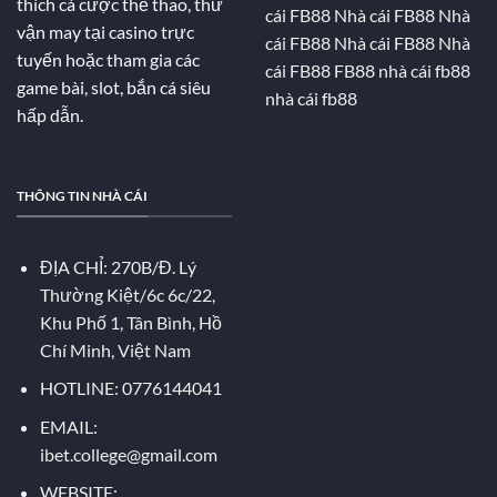
thích cá cược thể thao, thử
cái FB88
Nhà cái FB88
Nhà
vận may tại casino trực
cái FB88
Nhà cái FB88
Nhà
tuyến hoặc tham gia các
cái FB88
FB88
nhà cái fb88
game bài, slot, bắn cá siêu
nhà cái fb88
hấp dẫn.
THÔNG TIN NHÀ CÁI
ĐỊA CHỈ:
270B/Đ. Lý
Thường Kiệt/6c 6c/22,
Khu Phố 1, Tân Bình, Hồ
Chí Minh, Việt Nam
HOTLINE:
0776144041
EMAIL:
ibet.college@gmail.com
WEBSITE: