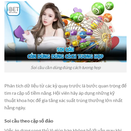
Soi cầu cần dùng đúng cách tương hợp
Phân tích dữ liệu từ các kỳ quay trước là bước quan trọng để
tìm ra cặp số tiềm năng. Hội viên hãy áp dụng những kỹ
thuật khoa học để gia tăng xác suất trúng thưởng lớn nhất
hằng ngày.
Soi cầu theo cặp số đảo
Việc áp dụng song thủ lô giúp bạn không bỏ lỡ vận may khi