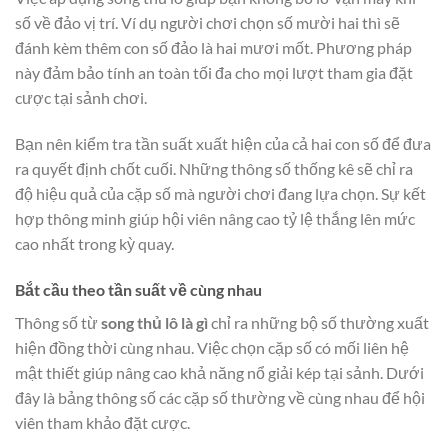
số về đảo vị trí. Ví dụ người chơi chọn số mười hai thì sẽ
đánh kèm thêm con số đảo là hai mươi mốt. Phương pháp
này đảm bảo tính an toàn tối đa cho mọi lượt tham gia đặt
cược tại sảnh chơi.
Bạn nên kiểm tra tần suất xuất hiện của cả hai con số để đưa
ra quyết định chốt cuối. Những thông số thống kê sẽ chỉ ra
độ hiệu quả của cặp số mà người chơi đang lựa chọn. Sự kết
hợp thông minh giúp hội viên nâng cao tỷ lệ thắng lên mức
cao nhất trong kỳ quay.
Bắt cầu theo tần suất về cùng nhau
Thông số từ
song thủ lô là gì
chỉ ra những bộ số thường xuất
hiện đồng thời cùng nhau. Việc chọn cặp số có mối liên hệ
mật thiết giúp nâng cao khả năng nổ giải kép tại sảnh. Dưới
đây là bảng thông số các cặp số thường về cùng nhau để hội
viên tham khảo đặt cược.