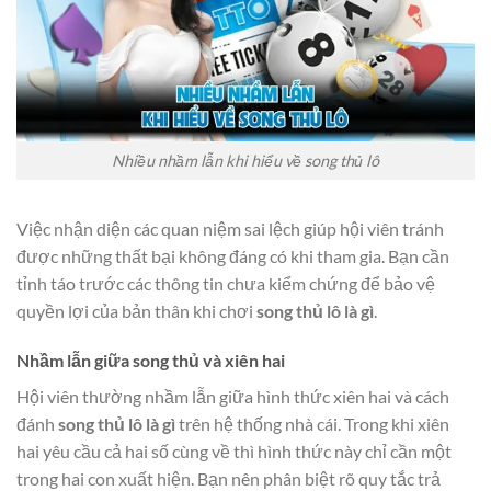
Nhiều nhầm lẫn khi hiểu về song thủ lô
Việc nhận diện các quan niệm sai lệch giúp hội viên tránh
được những thất bại không đáng có khi tham gia. Bạn cần
tỉnh táo trước các thông tin chưa kiểm chứng để bảo vệ
quyền lợi của bản thân khi chơi
song thủ lô là gì
.
Nhầm lẫn giữa song thủ và xiên hai
Hội viên thường nhầm lẫn giữa hình thức xiên hai và cách
đánh
song thủ lô là gì
trên hệ thống nhà cái. Trong khi xiên
hai yêu cầu cả hai số cùng về thì hình thức này chỉ cần một
trong hai con xuất hiện. Bạn nên phân biệt rõ quy tắc trả