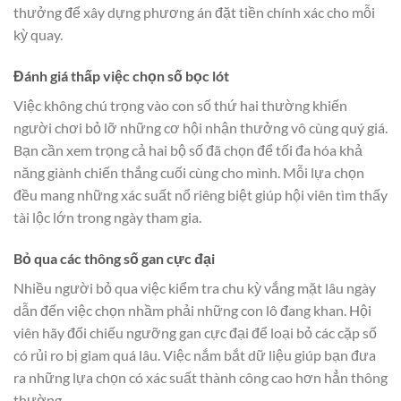
thưởng để xây dựng phương án đặt tiền chính xác cho mỗi
kỳ quay.
Đánh giá thấp việc chọn số bọc lót
Việc không chú trọng vào con số thứ hai thường khiến
người chơi bỏ lỡ những cơ hội nhận thưởng vô cùng quý giá.
Bạn cần xem trọng cả hai bộ số đã chọn để tối đa hóa khả
năng giành chiến thắng cuối cùng cho mình. Mỗi lựa chọn
đều mang những xác suất nổ riêng biệt giúp hội viên tìm thấy
tài lộc lớn trong ngày tham gia.
Bỏ qua các thông số gan cực đại
Nhiều người bỏ qua việc kiểm tra chu kỳ vắng mặt lâu ngày
dẫn đến việc chọn nhầm phải những con lô đang khan. Hội
viên hãy đối chiếu ngưỡng gan cực đại để loại bỏ các cặp số
có rủi ro bị giam quá lâu. Việc nắm bắt dữ liệu giúp bạn đưa
ra những lựa chọn có xác suất thành công cao hơn hẳn thông
thường.