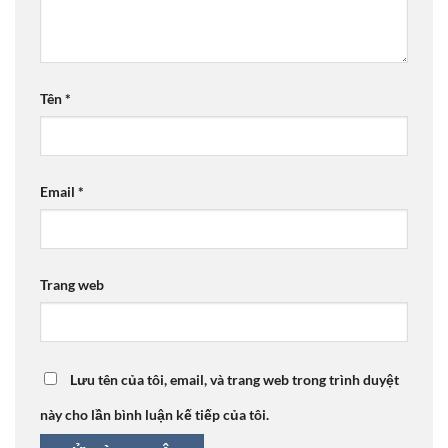
Tên
*
Email
*
Trang web
Lưu tên của tôi, email, và trang web trong trình duyệt
này cho lần bình luận kế tiếp của tôi.