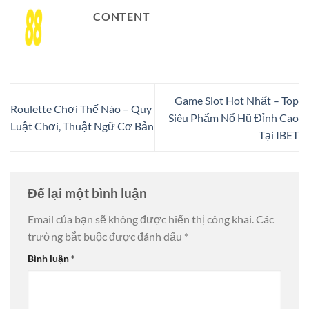
CONTENT
Game Slot Hot Nhất – Top
Roulette Chơi Thế Nào – Quy
Siêu Phẩm Nổ Hũ Đỉnh Cao
Luật Chơi, Thuật Ngữ Cơ Bản
Tại IBET
Để lại một bình luận
Email của bạn sẽ không được hiển thị công khai.
Các
trường bắt buộc được đánh dấu
*
Bình luận
*