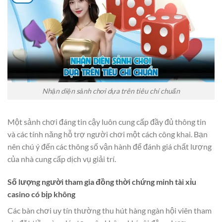
Nhận diện sảnh chơi dựa trên tiêu chí chuẩn
Một sảnh chơi đáng tin cậy luôn cung cấp đầy đủ thông tin
và các tính năng hỗ trợ người chơi một cách công khai. Bạn
nên chú ý đến các thông số vận hành để đánh giá chất lượng
của nhà cung cấp dịch vụ giải trí.
Số lượng người tham gia đồng thời chứng minh tài xỉu
casino có bịp không
Các bàn chơi uy tín thường thu hút hàng ngàn hội viên tham