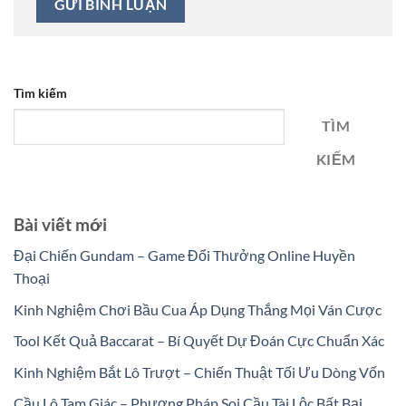
Tìm kiếm
TÌM
KIẾM
Bài viết mới
Đại Chiến Gundam – Game Đổi Thưởng Online Huyền
Thoại
Kinh Nghiệm Chơi Bầu Cua Áp Dụng Thắng Mọi Ván Cược
Tool Kết Quả Baccarat – Bí Quyết Dự Đoán Cực Chuẩn Xác
Kinh Nghiệm Bắt Lô Trượt – Chiến Thuật Tối Ưu Dòng Vốn
Cầu Lô Tam Giác – Phương Pháp Soi Cầu Tài Lộc Bất Bại