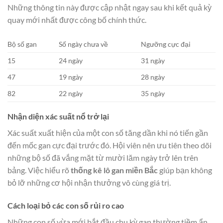
Những thông tin này được cập nhật ngay sau khi kết quả kỳ
quay mới nhất được công bố chính thức.
Bộ số gan
Số ngày chưa về
Ngưỡng cực đại
15
24 ngày
31 ngày
47
19 ngày
28 ngày
82
22 ngày
35 ngày
Nhận diện xác suất nổ trở lại
Xác suất xuất hiện của một con số tăng dần khi nó tiến gần
đến mốc gan cực đại trước đó. Hội viên nên ưu tiên theo dõi
những bộ số đã vắng mặt từ mười lăm ngày trở lên trên
bảng. Việc hiểu rõ
thống kê lô gan miền Bắc
giúp bạn không
bỏ lỡ những cơ hội nhận thưởng vô cùng giá trị.
Cách loại bỏ các con số rủi ro cao
Những con số vừa mới bắt đầu chu kỳ gan thường tiềm ẩn