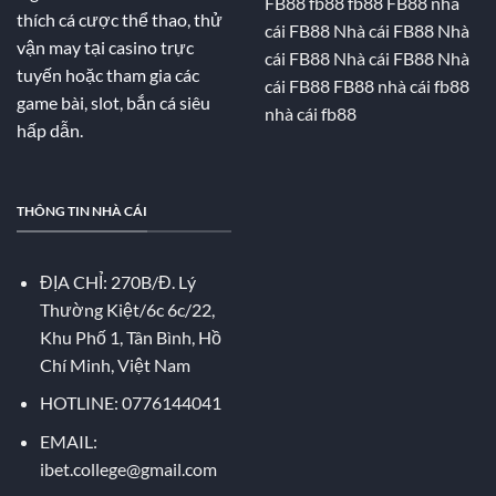
FB88
fb88
fb88
FB88
nhà
thích cá cược thể thao, thử
cái FB88
Nhà cái FB88
Nhà
vận may tại casino trực
cái FB88
Nhà cái FB88
Nhà
tuyến hoặc tham gia các
cái FB88
FB88
nhà cái fb88
game bài, slot, bắn cá siêu
nhà cái fb88
hấp dẫn.
THÔNG TIN NHÀ CÁI
ĐỊA CHỈ:
270B/Đ. Lý
Thường Kiệt/6c 6c/22,
Khu Phố 1, Tân Bình, Hồ
Chí Minh, Việt Nam
HOTLINE:
0776144041
EMAIL:
ibet.college@gmail.com