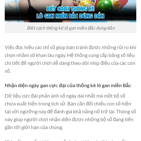
Biết cách thống kê lô gan miền Bắc đúng đắn
Việc đọc hiểu các chỉ số giúp bạn tránh được những rủi ro khi
chọn nhầm số khan lâu ngày. Hệ thống cung cấp bảng số liệu
chi tiết để người chơi dễ dàng theo dõi nhịp điệu của các con
số.
Nhận diện ngày gan cực đại của thống kê lô gan miền Bắc
Dữ liệu cực đại phản ánh số ngày dài nhất mà một bộ số
chưa xuất hiện trong lịch sử. Bạn cần đối chiếu con số hiện
tại với ngưỡng này để đánh giá khả năng nổ trở lại. Thông số
này giúp người chơi nhận diện được những bộ số đang tiến
gần tới giới hạn của chúng.