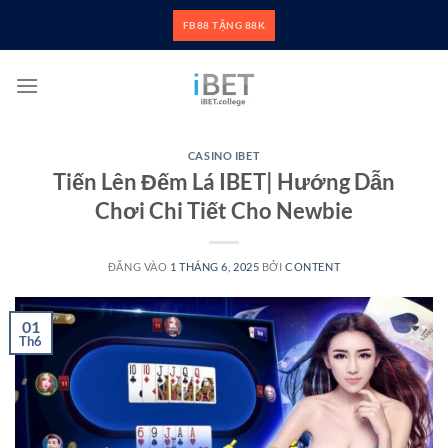
Bỏ
FB88 TẶNG 88K
qua
nội
dung
CASINO IBET
Tiến Lên Đếm Lá IBET| Hướng Dẫn
Chơi Chi Tiết Cho Newbie
ĐĂNG VÀO
1 THÁNG 6, 2025
BỞI
CONTENT
01
Th6