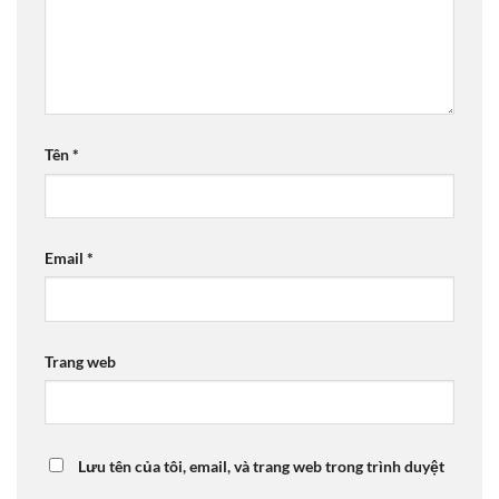
Tên
*
Email
*
Trang web
Lưu tên của tôi, email, và trang web trong trình duyệt