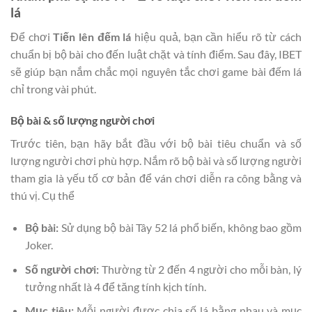
lá
Để chơi
Tiến lên đếm lá
hiệu quả, bạn cần hiểu rõ từ cách
chuẩn bị bộ bài cho đến luật chặt và tính điểm. Sau đây, IBET
sẽ giúp bạn nắm chắc mọi nguyên tắc chơi game bài đếm lá
chỉ trong vài phút.
Bộ bài & số lượng người chơi
Trước tiên, bạn hãy bắt đầu với bộ bài tiêu chuẩn và số
lượng người chơi phù hợp. Nắm rõ bộ bài và số lượng người
tham gia là yếu tố cơ bản để ván chơi diễn ra công bằng và
thú vị. Cụ thể
Bộ bài:
Sử dụng bộ bài Tây 52 lá phổ biến, không bao gồm
Joker.
Số người chơi:
Thường từ 2 đến 4 người cho mỗi bàn, lý
tưởng nhất là 4 để tăng tính kịch tính.
Mục tiêu:
Mỗi người được chia số lá bằng nhau và mục