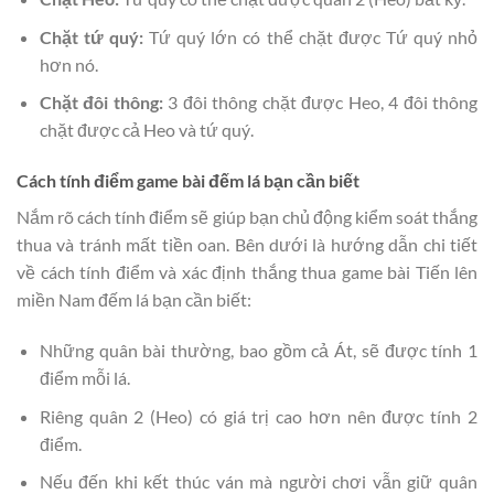
Chặt tứ quý:
Tứ quý lớn có thể chặt được Tứ quý nhỏ
hơn nó.
Chặt đôi thông:
3 đôi thông chặt được Heo, 4 đôi thông
chặt được cả Heo và tứ quý.
Cách tính điểm game bài đếm lá bạn cần biết
Nắm rõ cách tính điểm sẽ giúp bạn chủ động kiểm soát thắng
thua và tránh mất tiền oan. Bên dưới là hướng dẫn chi tiết
về cách tính điểm và xác định thắng thua game bài Tiến lên
miền Nam đếm lá
bạn cần biết:
Những quân bài thường, bao gồm cả Át, sẽ được tính 1
điểm mỗi lá.
Riêng quân 2 (Heo) có giá trị cao hơn nên được tính 2
điểm.
Nếu đến khi kết thúc ván mà người chơi vẫn giữ quân