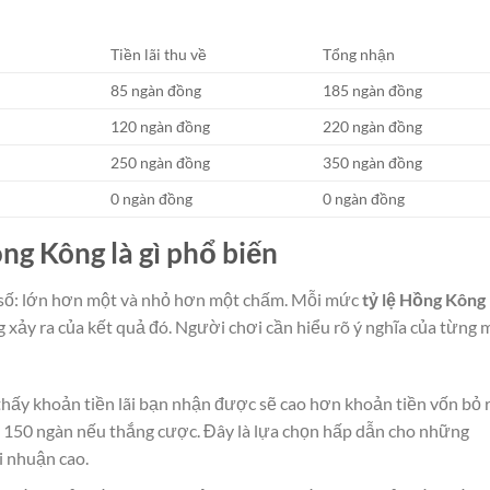
Tiền lãi thu về
Tổng nhận
85 ngàn đồng
185 ngàn đồng
120 ngàn đồng
220 ngàn đồng
250 ngàn đồng
350 ngàn đồng
0 ngàn đồng
0 ngàn đồng
ng Kông là gì phổ biến
 số: lớn hơn một và nhỏ hơn một chấm. Mỗi mức
tỷ lệ Hồng Kông 
 xảy ra của kết quả đó. Người chơi cần hiểu rõ ý nghĩa của từng
 thấy khoản tiền lãi bạn nhận được sẽ cao hơn khoản tiền vốn bỏ r
ãi 150 ngàn nếu thắng cược. Đây là lựa chọn hấp dẫn cho những
i nhuận cao.