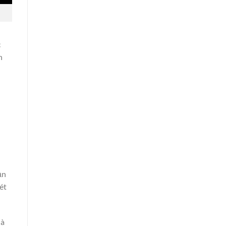
c
n
ạn
ét
là