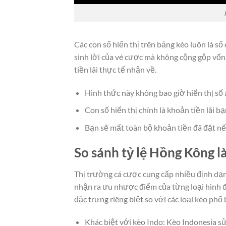
Các con số hiển thị trên bảng kèo luôn là s
sinh lời của vé cược mà không cộng gộp vố
tiền lãi thực tế nhận về.
Hình thức này không bao giờ hiển thị số
Con số hiển thị chính là khoản tiền lãi 
Bạn sẽ mất toàn bộ khoản tiền đã đặt nế
So sánh tỷ lệ Hồng Kông là
Thị trường cá cược cung cấp nhiều định dạn
nhận ra ưu nhược điểm của từng loại hình 
đặc trưng riêng biệt so với các loại kèo phổ 
Khác biệt với kèo Indo: Kèo Indonesia sử