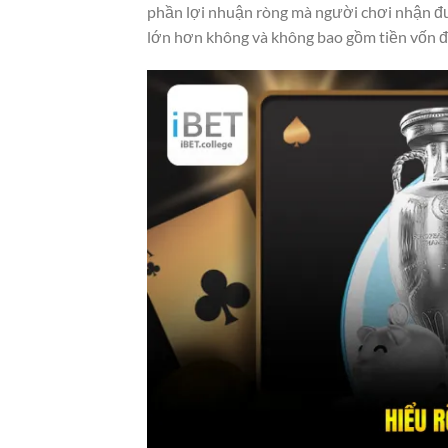
phần lợi nhuận ròng mà người chơi nhận đượ
lớn hơn không và không bao gồm tiền vốn đ