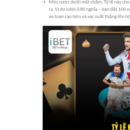
Mức cược dưới một chấm: Tỷ lệ này cho 
ra. Ví dụ odds 0.80 nghĩa – bạn đặt 100 
an toàn cao hơn và xác suất thắng lớn hơ