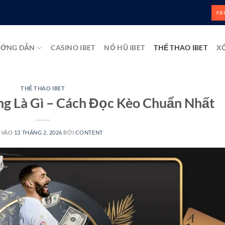
FB
ỚNG DẪN
CASINO IBET
NỔ HŨ IBET
THỂ THAO IBET
XÔ
THỂ THAO IBET
g Là Gì – Cách Đọc Kèo Chuẩn Nhất
 VÀO
13 THÁNG 2, 2026
BỞI
CONTENT