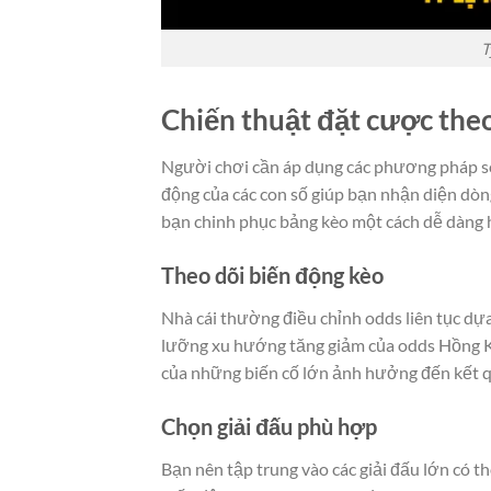
T
Chiến thuật đặt cược theo
Người chơi cần áp dụng các phương pháp soi
động của các con số giúp bạn nhận diện dòn
bạn chinh phục bảng kèo một cách dễ dàng 
Theo dõi biến động kèo
Nhà cái thường điều chỉnh odds liên tục dựa
lưỡng xu hướng tăng giảm của odds Hồng Kô
của những biến cố lớn ảnh hưởng đến kết q
Chọn giải đấu phù hợp
Bạn nên tập trung vào các giải đấu lớn có t