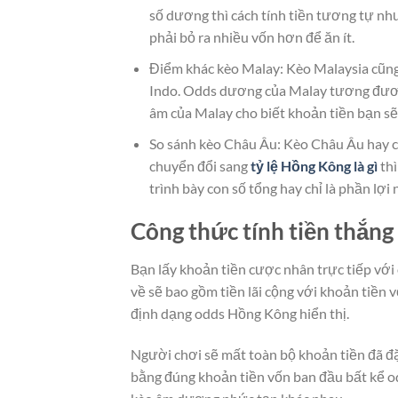
số dương thì cách tính tiền tương tự như
phải bỏ ra nhiều vốn hơn để ăn ít.
Điểm khác kèo Malay: Kèo Malaysia cũng
Indo. Odds dương của Malay tương đươ
âm của Malay cho biết khoản tiền bạn sẽ
So sánh kèo Châu Âu: Kèo Châu Âu hay còn
chuyển đổi sang
tỷ lệ Hồng Kông là gì
thì
trình bày con số tổng hay chỉ là phần lợi
Công thức tính tiền thắng 
Bạn lấy khoản tiền cược nhân trực tiếp với 
về sẽ bao gồm tiền lãi cộng với khoản tiền 
định dạng odds Hồng Kông hiển thị.
Người chơi sẽ mất toàn bộ khoản tiền đã đ
bằng đúng khoản tiền vốn ban đầu bất kể odd