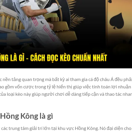
c nền tảng quan trọng mà bất kỳ ai tham gia cá độ châu Á đều phả
 gồm vốn cược trong tỷ lệ hiển thị giúp việc tính toán lợi nhuận
ủa loại kèo này giúp người chơi dễ dàng tiếp cận và thao tác nha
 Hồng Kông là gì
các trung tâm giải trí lớn tại khu vực Hồng Kông. Nó đại diện cho