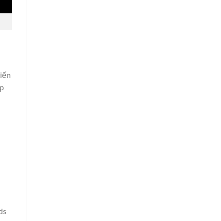
biến
úp
ds