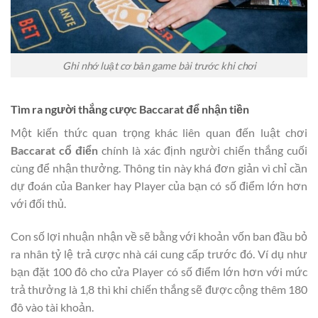
Ghi nhớ luật cơ bản game bài trước khi chơi
Tìm ra người thắng cược Baccarat để nhận tiền
Một kiến thức quan trọng khác liên quan đến luật chơi
Baccarat cổ điển
chính là xác định người chiến thắng cuối
cùng để nhận thưởng. Thông tin này khá đơn giản vì chỉ cần
dự đoán của Banker hay Player của bạn có số điểm lớn hơn
với đối thủ.
Con số lợi nhuận nhận về sẽ bằng với khoản vốn ban đầu bỏ
ra nhân tỷ lệ trả cược nhà cái cung cấp trước đó. Ví dụ như
bạn đặt 100 đô cho cửa Player có số điểm lớn hơn với mức
trả thưởng là 1,8 thì khi chiến thắng sẽ được cộng thêm 180
đô vào tài khoản.