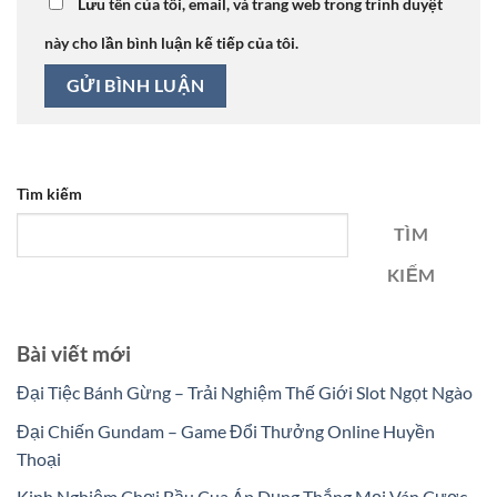
Lưu tên của tôi, email, và trang web trong trình duyệt
này cho lần bình luận kế tiếp của tôi.
Tìm kiếm
TÌM
KIẾM
Bài viết mới
Đại Tiệc Bánh Gừng – Trải Nghiệm Thế Giới Slot Ngọt Ngào
Đại Chiến Gundam – Game Đổi Thưởng Online Huyền
Thoại
Kinh Nghiệm Chơi Bầu Cua Áp Dụng Thắng Mọi Ván Cược