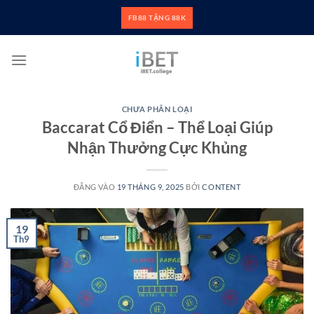
Bỏ
FB88 TẶNG 88K
qua
nội
dung
CHƯA PHÂN LOẠI
Baccarat Cổ Điển – Thể Loại Giúp
Nhận Thưởng Cực Khủng
ĐĂNG VÀO
19 THÁNG 9, 2025
BỞI
CONTENT
19
Th9