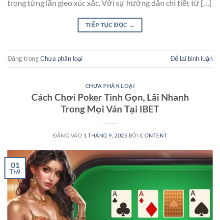
trong từng lần gieo xúc xắc. Với sự hướng dẫn chi tiết từ […]
TIẾP TỤC ĐỌC
→
Đăng trong
Chưa phân loại
Để lại bình luận
CHƯA PHÂN LOẠI
Cách Chơi Poker Tinh Gọn, Lãi Nhanh
Trong Mọi Ván Tại IBET
ĐĂNG VÀO
1 THÁNG 9, 2025
BỞI
CONTENT
01
Th9