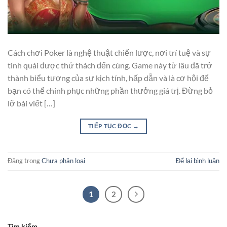
Cách chơi Poker là nghệ thuật chiến lược, nơi trí tuệ và sự
tinh quái được thử thách đến cùng. Game này từ lâu đã trở
thành biểu tượng của sự kịch tính, hấp dẫn và là cơ hội để
bạn có thể chinh phục những phần thưởng giá trị. Đừng bỏ
lỡ bài viết […]
TIẾP TỤC ĐỌC
→
Đăng trong
Chưa phân loại
Để lại bình luận
1
2
Tìm kiếm