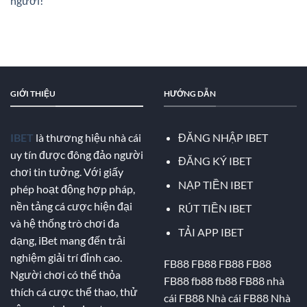
người!
GIỚI THIỆU
HƯỚNG DẪN
IBET
là thương hiệu nhà cái
ĐĂNG NHẬP IBET
uy tín được đông đảo người
ĐĂNG KÝ IBET
chơi tin tưởng. Với giấy
NẠP TIỀN IBET
phép hoạt động hợp pháp,
nền tảng cá cược hiện đại
RÚT TIỀN IBET
và hệ thống trò chơi đa
TẢI APP IBET
dạng, iBet mang đến trải
nghiệm giải trí đỉnh cao.
FB88
FB88
FB88
FB88
Người chơi có thể thỏa
FB88
fb88
fb88
FB88
nhà
thích cá cược thể thao, thử
cái FB88
Nhà cái FB88
Nhà