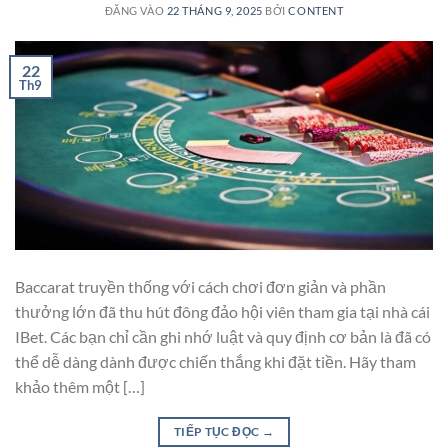
ĐĂNG VÀO
22 THÁNG 9, 2025
BỞI
CONTENT
22
Th9
Baccarat truyền thống với cách chơi đơn giản và phần
thưởng lớn đã thu hút đông đảo hội viên tham gia tại nhà cái
IBet. Các bạn chỉ cần ghi nhớ luật và quy định cơ bản là đã có
thể dễ dàng dành được chiến thắng khi đặt tiền. Hãy tham
khảo thêm một […]
TIẾP TỤC ĐỌC
→