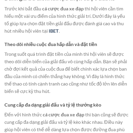
Trước khi bắt đầu
cá cược đua xe đạp
thì hội viên cần tìm
hiểu một vài ưu điểm của hình thức giải trí. Dưới đây là yếu
tố giúp lựa chọn đặt tiền giải đấu được đánh giá cao và thu
hút nhiều hội viên tại
IBET
.
Theo dõi nhiều cuộc đua hấp dẫn và đặt tiền
Trong suốt quá trình đặt tiền của mình thì hội viên sẽ được
theo dõi diễn biến của giải đấu vô cùng hấp dẫn. Bạn sẽ phải
chờ đợi kết quả của cuộc đua để biết chính xác lựa chọn ban
đầu của mình có chiến thắng hay không. Vì đây là hình thức
thể thao có tính cạnh tranh cao cũng như tốc độ lớn lên diễn
biến sẽ cực kỳ thu hút.
Cung cấp đa dạng giải đấu và tỷ lệ thưởng kèo
Đến với hình thức
cá cược đua xe đạp
thì bạn cũng sẽ được
cung cấp đa dạng giải đấu và tỷ lệ kèo khác nhau. Điều này
giúp hội viên có thể dễ dàng lựa chọn được đường đua phù