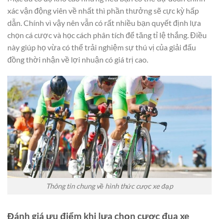
xác vận động viên về nhất thì phần thưởng sẽ cực kỳ hấp
dẫn. Chính vì vậy nên vẫn có rất nhiều bạn quyết định lựa
chọn cá cược và học cách phân tích để tăng tỉ lệ thắng. Điều
này giúp họ vừa có thể trải nghiệm sự thú vị của giải đấu
đồng thời nhận về lợi nhuận có giá trị cao.
Thông tin chung về hình thức cược xe đạp
Đánh giá ưu điểm khi lựa chọn cược đua xe