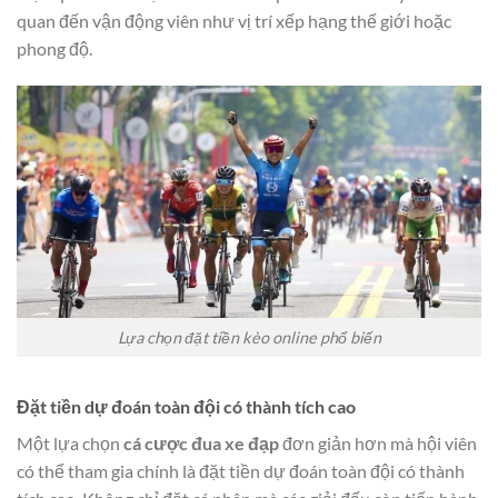
quan đến vận động viên như vị trí xếp hạng thế giới hoặc
phong độ.
Lựa chọn đặt tiền kèo online phổ biến
Đặt tiền dự đoán toàn đội có thành tích cao
Một lựa chọn
cá cược đua xe đạp
đơn giản hơn mà hội viên
có thể tham gia chính là đặt tiền dự đoán toàn đội có thành