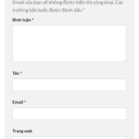
Email của bạn sẽ không được hiển thị công khai.
Các
trường bắt buộc được đánh dấu
*
Bình luận
*
Tên
*
Email
*
Trang web