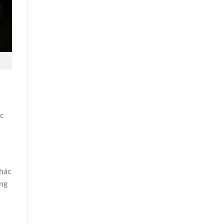
ức
khác
ông