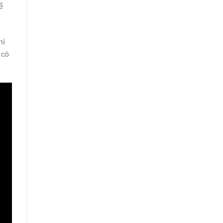
ể
hì
 có