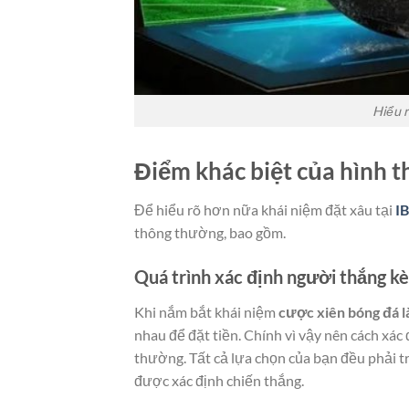
Hiểu r
Điểm khác biệt của hình 
Để hiểu rõ hơn nữa khái niệm đặt xâu tại
I
thông thường, bao gồm.
Quá trình xác định người thắng k
Khi nắm bắt khái niệm
cược xiên bóng đá l
nhau để đặt tiền. Chính vì vậy nên cách xác
thường. Tất cả lựa chọn của bạn đều phải tr
được xác định chiến thắng.