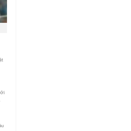
ặt
với
.
âu