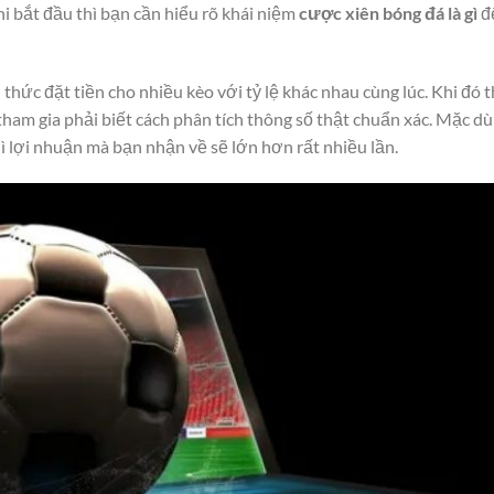
i bắt đầu thì bạn cần hiểu rõ khái niệm
cược xiên bóng đá là gì
đ
thức đặt tiền cho nhiều kèo với tỷ lệ khác nhau cùng lúc. Khi đó t
tham gia phải biết cách phân tích thông số thật chuẩn xác. Mặc dù
ì lợi nhuận mà bạn nhận về sẽ lớn hơn rất nhiều lần.