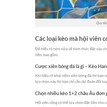
Quy tắc
Các loại kèo mà hội viên c
Để hiểu rõ hơn nữa về hình thức đặt xâu chu
tiền, bao gồm.
Cược xiên bóng đá là gì – Kèo Ha
Khi hiểu rõ khái niệm xiên bóng đá thì bạn s
lựa chọn này thì bạn chỉ cần dự đoán đội tu
Chọn nhiều kèo 1×2 châu Âu đơn 
Hội viên cũng có thể lựa chọn đặt tiền cho 