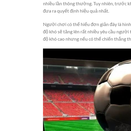
nhiều lần thông thường. Tuy nhiên, trước kh
đưa ra quyết định hiệu quả nhất.
Người chơi có thể hiểu đơn giản đây là hình 
độ khó sẽ tăng lên rất nhiều yêu cầu người 
độ khó cao nhưng nếu có thể chiến thắng th