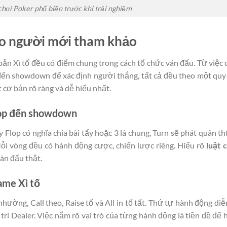
chơi Poker phổ biến trước khi trải nghiệm
ho người mới tham khảo
ản Xì tố đều có điểm chung trong cách tổ chức ván đấu. Từ việc 
đến showdown để xác định người thắng, tất cả đều theo một quy
cơ bản rõ ràng và dễ hiểu nhất.
flop đến showdown
Flop có nghĩa chia bài tẩy hoặc 3 lá chung, Turn sẽ phát quân th
Mỗi vòng đều có hành động cược, chiến lược riêng. Hiểu rõ
luật 
àn đấu thật.
ame Xì tố
ường, Call theo, Raise tố và All in tố tất. Thứ tự hành động diễ
trí Dealer. Việc nắm rõ vai trò của từng hành động là tiền đề để 