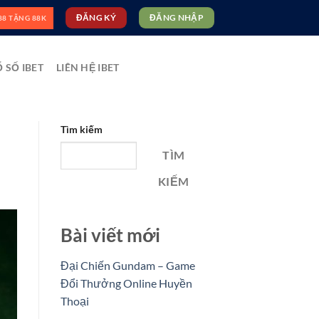
ĐĂNG KÝ
ĐĂNG NHẬP
88 TẶNG 88K
̉ SỐ IBET
LIÊN HỆ IBET
Tìm kiếm
TÌM
KIẾM
Bài viết mới
Đại Chiến Gundam – Game
Đổi Thưởng Online Huyền
Thoại