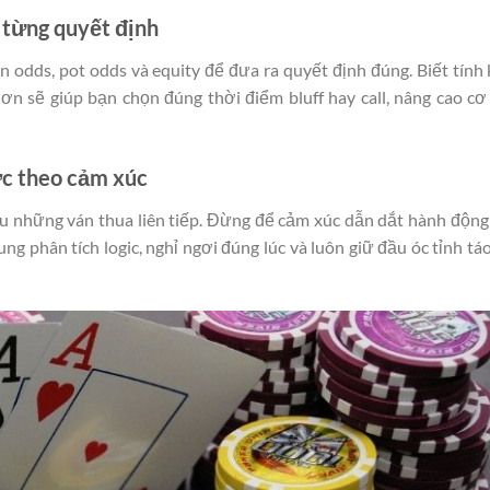
 từng quyết định
án odds, pot odds và equity để đưa ra quyết định đúng. Biết tính
n sẽ giúp bạn chọn đúng thời điểm bluff hay call, nâng cao cơ
ợc theo cảm xúc
au những ván thua liên tiếp. Đừng để cảm xúc dẫn dắt hành độn
rung phân tích logic, nghỉ ngơi đúng lúc và luôn giữ đầu óc tỉnh tá