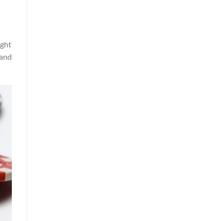
ight
hand