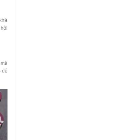
 khả
 hội
g mà
o để