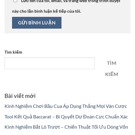
Lưu tên của tôi, email, và trang web trong trình duyệt
này cho lần bình luận kế tiếp của tôi.
Tìm kiếm
TÌM
KIẾM
Bài viết mới
Kinh Nghiệm Chơi Bầu Cua Áp Dụng Thắng Mọi Ván Cược
Tool Kết Quả Baccarat – Bí Quyết Dự Đoán Cực Chuẩn Xác
Kinh Nghiệm Bắt Lô Trượt – Chiến Thuật Tối Ưu Dòng Vốn