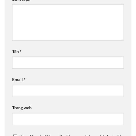
Tên
*
Email
*
Trang web