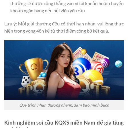
thưởng sẽ được cộng thẳng vào ví tài khoản hoặc chuyển
khoản ngân hàng nếu hội viên yêu cầu.
Lưu ý: Mỗi giải thưởng đều có thời hạn nhận, vui lòng thực
hiện trong vòng 48h kể từ thời điểm công bố kết quả.
Quy trình nhận thưởng nhanh, đảm bảo minh bạch
Kinh nghiệm soi cầu KQXS miền Nam để gia tăng