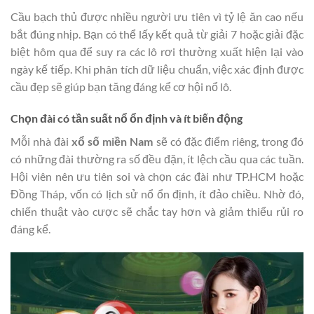
Cầu bạch thủ được nhiều người ưu tiên vì tỷ lệ ăn cao nếu
bắt đúng nhịp. Bạn có thể lấy kết quả từ giải 7 hoặc giải đặc
biệt hôm qua để suy ra các lô rơi thường xuất hiện lại vào
ngày kế tiếp. Khi phân tích dữ liệu chuẩn, việc xác định được
cầu đẹp sẽ giúp bạn tăng đáng kể cơ hội nổ lô.
Chọn đài có tần suất nổ ổn định và ít biến động
Mỗi nhà đài
xổ số miền Nam
sẽ có đặc điểm riêng, trong đó
có những đài thường ra số đều đặn, ít lệch cầu qua các tuần.
Hội viên nên ưu tiên soi và chọn các đài như TP.HCM hoặc
Đồng Tháp, vốn có lịch sử nổ ổn định, ít đảo chiều. Nhờ đó,
chiến thuật vào cược sẽ chắc tay hơn và giảm thiểu rủi ro
đáng kể.