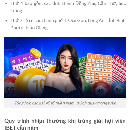
Thứ 4 bao gồm các tỉnh thành Đồng Nai, Cần Thơ, Sóc
Trăng
Thứ 7 sẽ có các thành phố TP. Sài Gòn, Long An, Tỉnh Bình
Phước, Hậu Giang
Tổng hợp các đài xổ số miền Nam và lịch quay trong tuần
Quy trình nhận thưởng khi trúng giải hội viên
IBET cần nắm