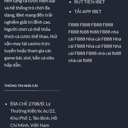
nền tảng cá cược hiện đại
RÚT TIỀN IBET
và hệ thống trò chơi đa
TẢI APP IBET
dạng, iBet mang đến trải
nghiệm giải trí đỉnh cao.
FB88
FB88
FB88
FB88
Người chơi có thể thỏa
FB88
fb88
fb88
FB88
nhà
thích cá cược thể thao, thử
cái FB88
Nhà cái FB88
Nhà
vận may tại casino trực
cái FB88
Nhà cái FB88
Nhà
tuyến hoặc tham gia các
cái FB88
FB88
nhà cái fb88
game bài, slot, bắn cá siêu
nhà cái fb88
hấp dẫn.
THÔNG TIN NHÀ CÁI
ĐỊA CHỈ:
270B/Đ. Lý
Thường Kiệt/6c 6c/22,
Khu Phố 1, Tân Bình, Hồ
Chí Minh, Việt Nam