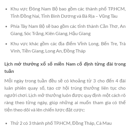
Khu vực Đông Nam Bộ bao gồm các thành phố TP.HCM,
Tỉnh Đồng Nai, Tỉnh Bình Dương và Bà Rịa – Vũng Tàu
Phía Tây Nam Bộ sẽ bao gồm các tỉnh thành Cần Thơ, An
Giang, Sóc Trăng, Kiên Giang, Hậu Giang
Khu vực khác gồm các địa điểm Vĩnh Long, Bến Tre, Trà
Vinh, Tiền Giang, Long An, Đồng Tháp
Lịch mở thưởng xổ số miền Nam cố định từng đài trong
tuần
Mỗi ngày trong tuần đều sẽ có khoảng từ 3 cho đến 4 đài
luân phiên quay số, tạo cơ hội trúng thưởng liên tục cho
người chơi. Lịch mở thưởng luôn được quy định một cách rõ
ràng theo từng ngày, giúp những ai muốn tham gia có thể
tiện theo dõi và lên chiến lược đặt cược:
Thứ 2 có 3 thành phố TP.HCM, Đồng Tháp, Cà Mau