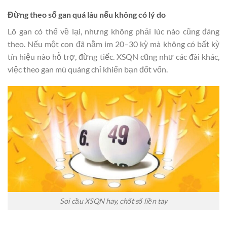
Đừng theo số gan quá lâu nếu không có lý do
Lô gan có thể về lại, nhưng không phải lúc nào cũng đáng
theo. Nếu một con đã nằm im 20–30 kỳ mà không có bất kỳ
tín hiệu nào hỗ trợ, đừng tiếc. XSQN cũng như các đài khác,
việc theo gan mù quáng chỉ khiến bạn đốt vốn.
Soi cầu XSQN hay, chốt số liền tay