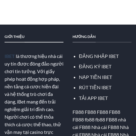
GIỚI THIỆU
HƯỚNG DẪN
IBET
là thương hiệu nhà cái
ĐĂNG NHẬP IBET
uy tín được đông đảo người
ĐĂNG KÝ IBET
chơi tin tưởng. Với giấy
NẠP TIỀN IBET
phép hoạt động hợp pháp,
nền tảng cá cược hiện đại
RÚT TIỀN IBET
và hệ thống trò chơi đa
TẢI APP IBET
dạng, iBet mang đến trải
nghiệm giải trí đỉnh cao.
FB88
FB88
FB88
FB88
Người chơi có thể thỏa
FB88
fb88
fb88
FB88
nhà
thích cá cược thể thao, thử
cái FB88
Nhà cái FB88
Nhà
vận may tại casino trực
cái FB88
Nhà cái FB88
Nhà