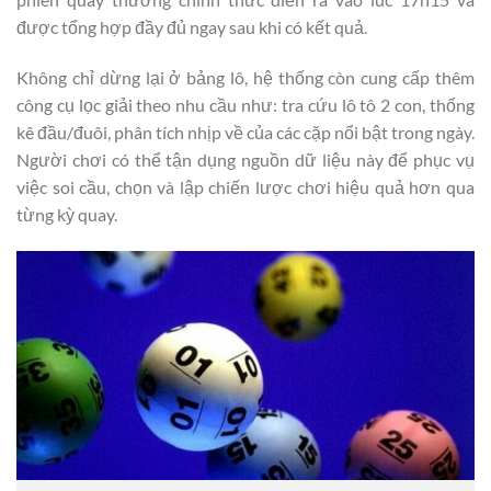
được tổng hợp đầy đủ ngay sau khi có kết quả.
Không chỉ dừng lại ở bảng lô, hệ thống còn cung cấp thêm
công cụ lọc giải theo nhu cầu như: tra cứu lô tô 2 con, thống
kê đầu/đuôi, phân tích nhịp về của các cặp nổi bật trong ngày.
Người chơi có thể tận dụng nguồn dữ liệu này để phục vụ
việc soi cầu, chọn và lập chiến lược chơi hiệu quả hơn qua
từng kỳ quay.