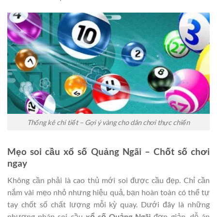
Thống kê chi tiết – Gợi ý vàng cho dân chơi thực chiến
Mẹo soi cầu xổ số Quảng Ngãi – Chốt số chơi
ngay
Không cần phải là cao thủ mới soi được cầu đẹp. Chỉ cần
nắm vài mẹo nhỏ nhưng hiệu quả, bạn hoàn toàn có thể tự
tay chốt số chất lượng mỗi kỳ quay. Dưới đây là những
phương pháp soi cầu
xổ số Quảng Ngãi
đơn giản, dễ áp