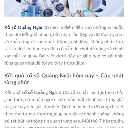
Xổ số Quảng Ngãi
tại Ibet là điểm đến cho những ai muốn
theo dõi kết quả nhanh, bắt nhịp cầu đẹp và dự đoán giá trị
có khả năng về cao nhất. Không dài dòng, không phức tạp,
tất cả dữ liệu bạn cần đều có sẵn để chốt dễ dàng và chính
xác mỗi kỳ quay. Bài viết dưới đây sẽ giúp bạn có cái nhìn
tổng quan nhất để tối ưu tỷ lệ trúng đậm.
Kết quả xổ số Quảng Ngãi hôm nay – Cập nhật
từng phút
Kết quả
xổ số Quảng Ngãi
được cập nhật liên tục theo thời
gian thực, đảm bảo người chơi nắm bắt chính xác từng giải
từ giải bảy đến giải đặc biệt. Dữ liệu hiển thị rõ ràng, chi tiết
theo thứ tự mở thưởng, giúp bạn dò vé nhanh chóng, không
bỏ sót bất kỳ thông tin quan trọng nào. Mỗi thứ 7 hàng tuần,
phiên quay thưởng chính thức diễn ra vào lúc 17h15 và