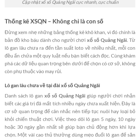
Cập nhật xổ số Quảng Ngãi cực nhanh, cực chuẩn
Thống kê XSQN – Không chỉ là con số
Đừng xem nhẹ những bảng thống kê khô khan, vì đó chính là
bản đồ kho báu dành cho người chơi
xổ số Quảng Ngãi
. Từ
lô gan lâu chưa ra đến tần suất loto về nhiều nhất, mỗi con
đều ẩn chứa một quy luật nếu bạn biết cách đọc. Cùng khám
phá các dữ liệu quan trọng bên dưới để chọn có cơ sở, không
còn phụ thuộc vào may rủi.
Lô gan lâu chưa về tại đài xổ số Quảng Ngãi
Danh sách lô gan
xổ số Quảng Ngãi
giúp người chơi nhận
biết các giá trị đã mất tích nhiều ngày chưa xuất hiện. Đây là
cơ sở quan trọng để cân nhắc nên tiếp tục nuôi hay loại bỏ
khỏi chiến thuật chơi. Việc theo dõi lô gan 5 ngày, 10 ngày
hoặc 30 ngày gần nhất sẽ giúp bạn chủ động hơn khi lựa
chọn. Một vài cao thủ thường dùng mẹo đuổi lô gan để săn