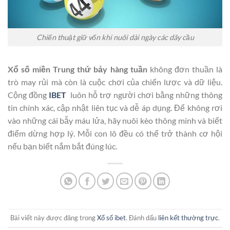
Chiến thuật giữ vốn khi nuôi dài ngày các dãy cầu
Xổ số miền Trung thứ bảy hàng tuần
không đơn thuần là
trò may rủi mà còn là cuộc chơi của chiến lược và dữ liệu.
Cộng đồng
IBET
luôn hỗ trợ người chơi bằng những thông
tin chính xác, cập nhật liên tục và dễ áp dụng. Để không rơi
vào những cái bẫy máu lửa, hãy nuôi kèo thông minh và biết
điểm dừng hợp lý. Mỗi con lô đều có thể trở thành cơ hội
nếu bạn biết nắm bắt đúng lúc.
Bài viết này được đăng trong
Xổ số ibet
. Đánh dấu
liên kết thường trực
.