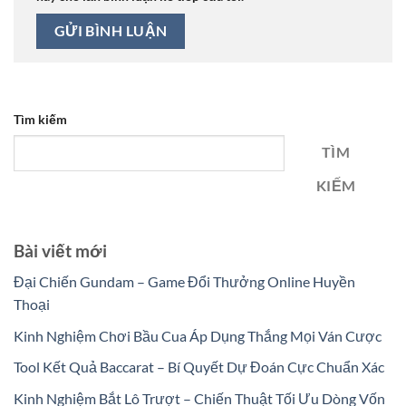
Tìm kiếm
TÌM
KIẾM
Bài viết mới
Đại Chiến Gundam – Game Đổi Thưởng Online Huyền
Thoại
Kinh Nghiệm Chơi Bầu Cua Áp Dụng Thắng Mọi Ván Cược
Tool Kết Quả Baccarat – Bí Quyết Dự Đoán Cực Chuẩn Xác
Kinh Nghiệm Bắt Lô Trượt – Chiến Thuật Tối Ưu Dòng Vốn