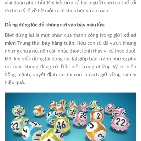
giai đoạn phục hồi. Khi kết hợp cả hai, người chơi có thể tối
ưu hóa tỷ lệ về bờ một cách khoa học và an toàn.
Dừng đúng lúc để không rơi vào bẫy máu lửa
Biết dừng lại là một phần của thành công trong giới
xổ số
miền Trung thứ bảy hàng tuần
. Nếu con số đã vượt khung
nhưng chưa nổ, nên cân nhắc thoát lệnh thay vì cố theo đuổi.
Đôi khi việc dừng lại đúng lúc lại giúp bạn tránh những pha
rút máu không đáng có. Đặc biệt trong những kỳ có biến
động mạnh, quyết định rút lui còn là cách giữ vững tâm lý
hiệu quả.