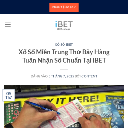
Bỏ
FB88 TẶNG 88K
qua
nội
dung
XỔ SỐ IBET
Xổ Số Miền Trung Thứ Bảy Hàng
Tuần Nhận Số Chuẩn Tại IBET
ĐĂNG VÀO
5 THÁNG 7, 2025
BỞI
CONTENT
05
Th7