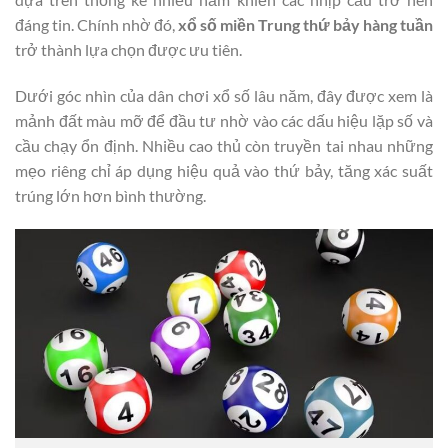
đáng tin. Chính nhờ đó,
xổ số miền Trung thứ bảy hàng tuần
trở thành lựa chọn được ưu tiên.
Dưới góc nhìn của dân chơi xổ số lâu năm, đây được xem là
mảnh đất màu mỡ để đầu tư nhờ vào các dấu hiệu lặp số và
cầu chạy ổn định. Nhiều cao thủ còn truyền tai nhau những
mẹo riêng chỉ áp dụng hiệu quả vào thứ bảy, tăng xác suất
trúng lớn hơn bình thường.